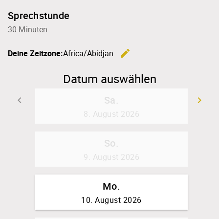
Sprechstunde
30 Minuten
edit
Deine Zeitzone:
Africa/Abidjan
Zeitzone 
Datum auswählen
Sa.
keyboard_arrow_left
keyboard_arrow_right
Zurück
We
8. August 2026
So.
9. August 2026
Mo.
10. August 2026